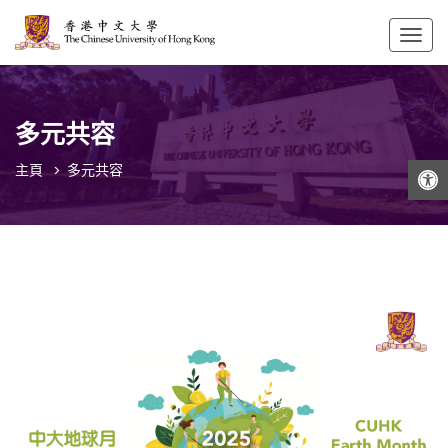
Togg
navig
多元共容
打開工具欄
主頁
多元共容