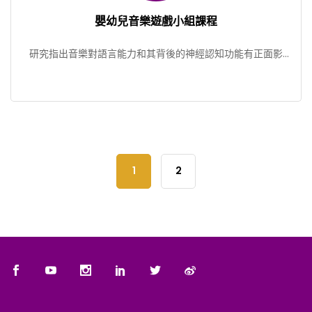
嬰幼兒音樂遊戲小組課程
研究指出音樂對語言能力和其背後的神經認知功能有正面影
響，此研究數據可用作發展和實踐優質的學前教育。 計劃根據
音 […]
1
2