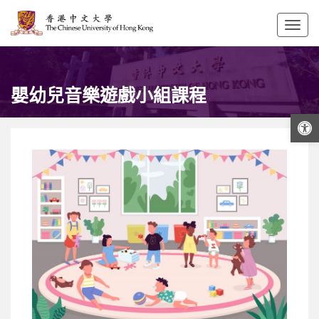
Togg
navig
嬰幼兒音樂遊戲小組課程
打開工具欄