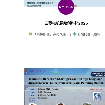
6 月-2025
三菱电机绿续创科杯2025
「绿色能源，点亮未来！」
参加比赛以赢取总
值高达一万元丰富奖品
第三届「三菱电机绿续创
科盃」现已 […]