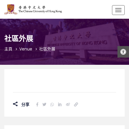
Togg
navig
社區外展
打開工具欄
主頁
Venue
社區外展
分享