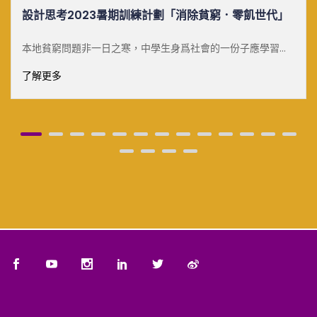
設計思考2023暑期訓練計劃「消除貧窮．零飢世代」
本地貧窮問題非一日之寒，中學生身爲社會的一份子應學習相
關議題了解基層市民生活苦況，並探索如何為扶貧工作作出貢
了解更多
獻 [&he...