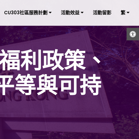
CU303社區服務計劃
活動效益
活動留影
繁
打開工具欄
會福利政策、
平等與可持