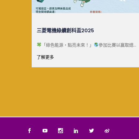
中大生態月2025
贏取總值
國家自2023年起將每年8月15日定為全國生態日，旨
綠續創科
在提高社會生態文明和環境保護意識，促進自然保育
了解更多
工作。為了響 [&he...