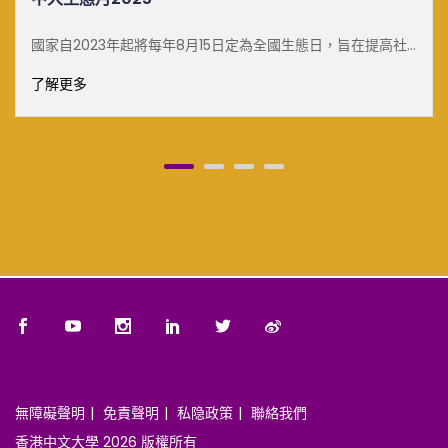
國家自2023年起將每年8月15日定為全國生態日，旨在提高社
會生態文明和環境保護意識，促進自然保育工作。為了響
了解更多
[&he...
無障礙聲明
免責聲明
私隐政策
聯絡我們
香港中文大學 2026 版權所有