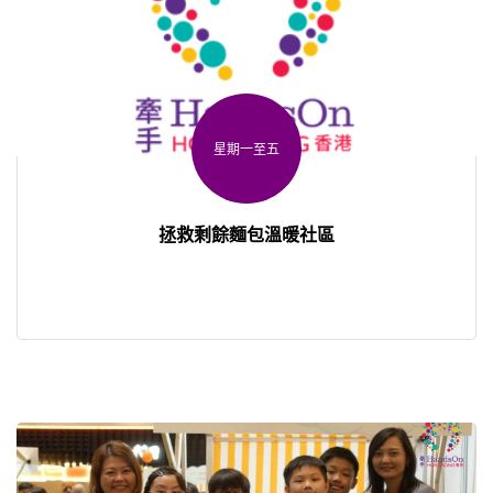
星期一至五
拯救剩餘麵包溫暖社區