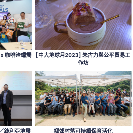
2 x 咖啡渣蠟燭
[中大地球月2023] 朱古力與公平貿易工
作坊
其／敍利亞地震
鄉郊村落可持續保育活化