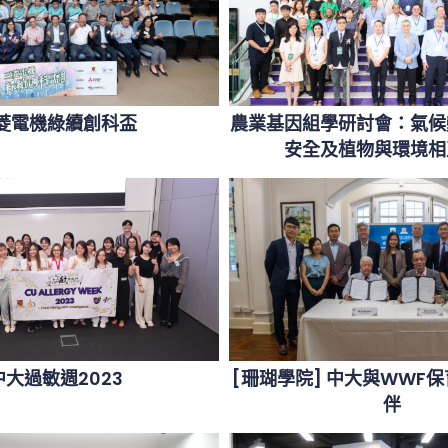
菱電機綠續創科盃
農業基因組學研討會：氣候
安全及植物與環境相
中大過敏週2023
[珊瑚學院] 中大與WWF
伴