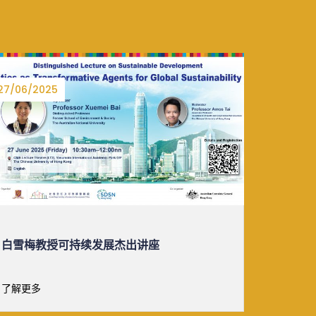
16/05/2025
06/06/2
IMM ESSENTIALS: TASTER CLASS
三菱电
请参与英文版本。
「绿
值高达
了解更多
了解更多
科盃」现已 