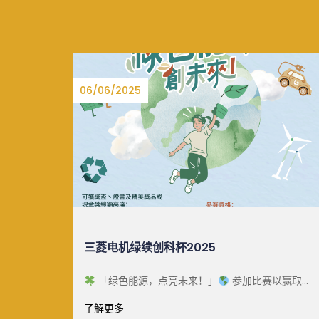
15/08/2025
中大生态月2025
以赢取总
国家自2023年起将每年8月15日定为全国生态日，旨
机绿续创
在提高社会生态文明和环境保护意识，促进自然保育
了解更多
工作。为了响 [&he...