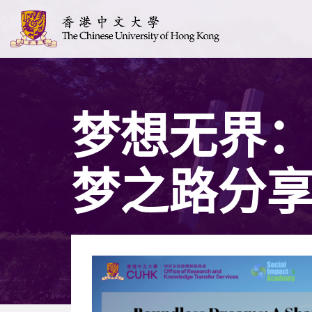
梦想无界
梦之路分