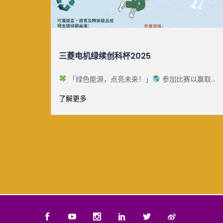
中大生态月2025
以赢取总
国家自2023年起将每年8月15日定为全国生态日，旨
机绿续创
在提高社会生态文明和环境保护意识，促进自然保育
了解更多
工作。为了响 [&he...