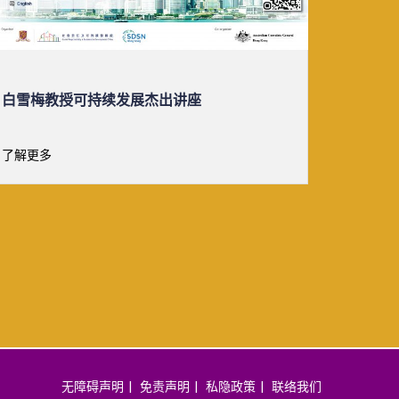
IMM ESSENTIALS: TASTER CLASS
三菱电
请参与英文版本。
「绿
值高达
了解更多
了解更多
科盃」现已 
无障碍声明
免责声明
私隐政策
联络我们