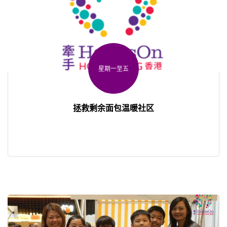
星期一至五
拯救剩余面包温暖社区